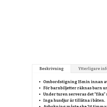
Beskrivning
Ytterligare in
Ombordstigning 15min innan a
För barnbiljetter räknas barn u
Under turen serveras det ”fika” 
Inga husdjur är tillåtna i båten.
Avbokning måste ske 24 timma