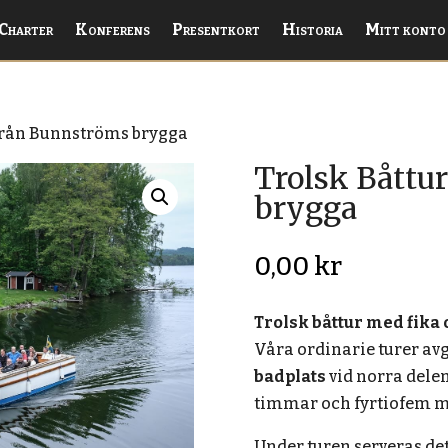
Charter
Konferens
Presentkort
Historia
Mitt konto
 från Bunnströms brygga
Trolsk Båttu
brygga
0,00
kr
Trolsk båttur med fika
Våra ordinarie turer a
badplats
vid norra delen
timmar och fyrtiofem m
Under turen serveras det