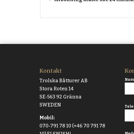
Kontakt
Kon
Na
Trolska Båtturer AB
Stora Roten 14
SE-563 92 Gränna
SWEDEN
Tele
Mobil:
070-791 78 10 (+46 70 791 78
10) EJ SWISH!
Med