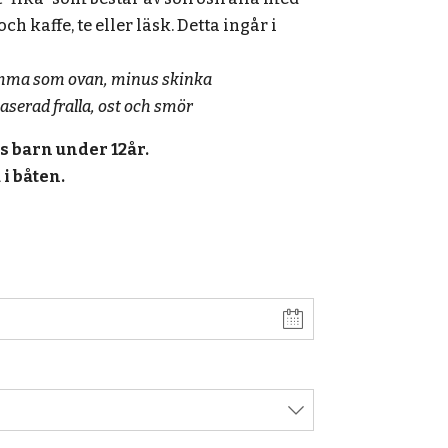
h kaffe, te eller läsk. Detta ingår i
Samma som ovan, minus skinka
aserad fralla, ost och smör
s barn under 12år.
 i båten.