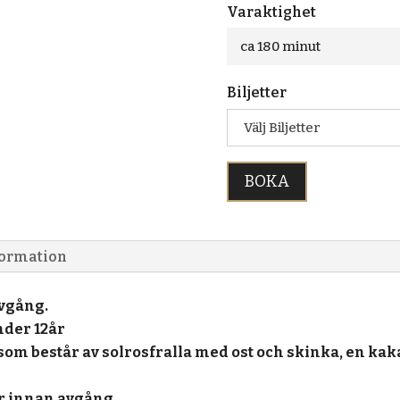
Varaktighet
ca 180 minut
Biljetter
Välj Biljetter
BOKA
formation
vgång.
nder 12år
som består av solrosfralla med ost och skinka, en kaka 
r innan avgång.