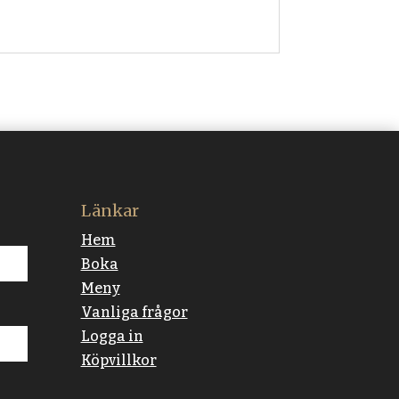
Länkar
Hem
Boka
Meny
Vanliga frågor
Logga in
Köpvillkor