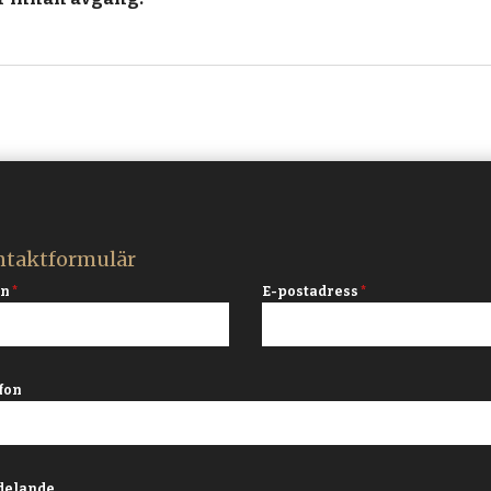
taktformulär
mn
*
E-postadress
*
fon
delande