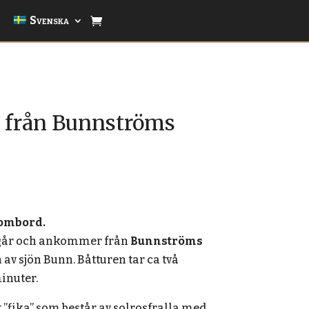
Svenska
r från Bunnströms
 ombord.
vgår och ankommer från
Bunnströms
 av sjön Bunn. Båtturen tar ca två
inuter.
 ”fika” som består av solrosfralla med