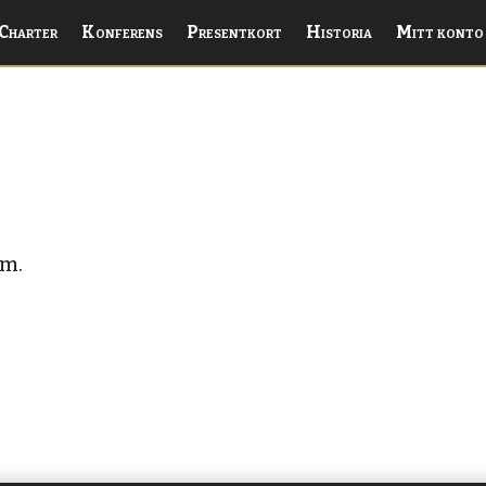
Charter
Konferens
Presentkort
Historia
Mitt konto
om.