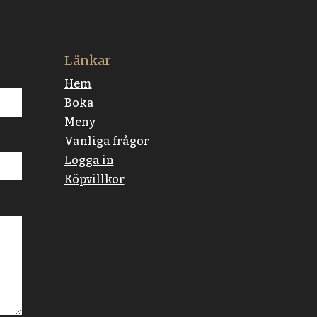
Länkar
Hem
Boka
Meny
Vanliga frågor
Logga in
Köpvillkor