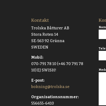
Kontakt
Kon
Na
Trolska Båtturer AB
Stora Roten 14
SE-563 92 Gränna
SWEDEN
Tele
Mobil:
070-791 78 10 (+46 70 791 78
10) EJ SWISH!
Med
E-post:
bokning@trolska.se
Organisationsnummer:
556655-6410