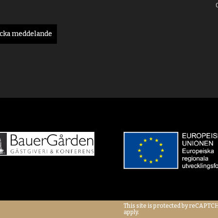
icka meddelande
This site is protected by reCAPT
apply.