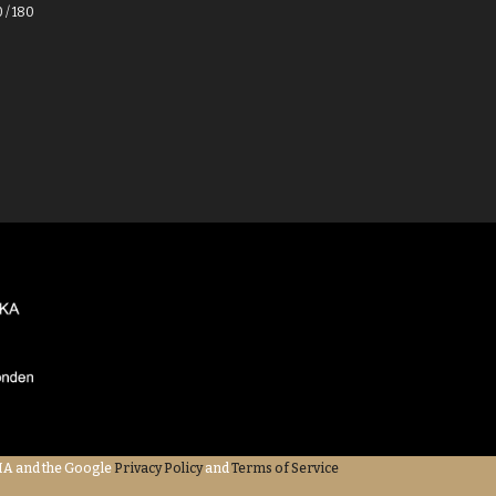
0 / 180
CHA and the Google
Privacy Policy
and
Terms of Service