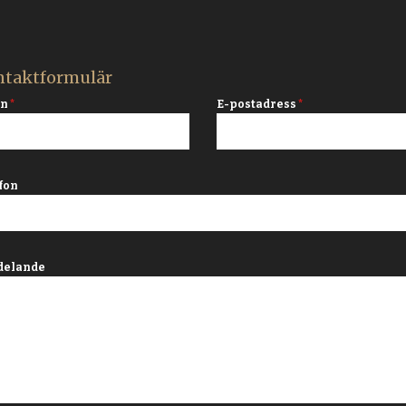
taktformulär
mn
*
E-postadress
*
fon
delande