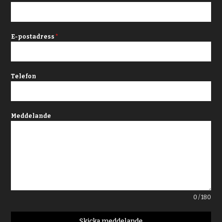
E-postadress
*
Telefon
Meddelande
0 / 180
Skicka meddelande