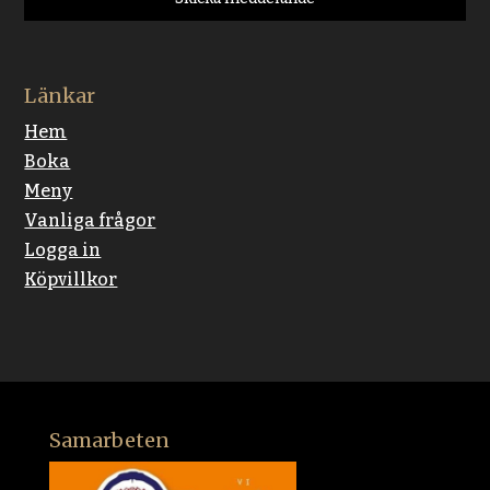
Länkar
Hem
Boka
Meny
Vanliga frågor
Logga in
Köpvillkor
Samarbeten