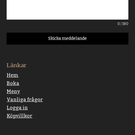
0 / 180
Skicka meddelande
Länkar
Hem
Boka
Meny
Vanliga frågor
Logga in
Köpvillkor