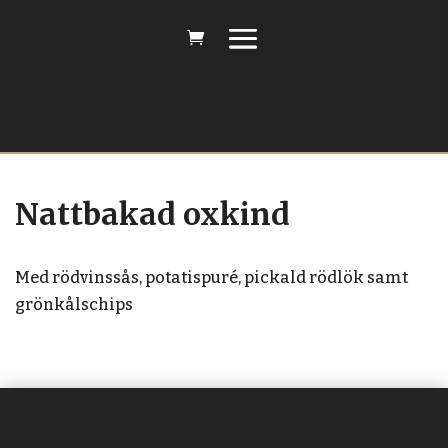
Nattbakad oxkind
Med rödvinssås, potatispuré, pickald rödlök samt
grönkålschips