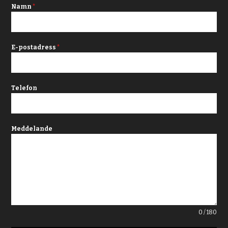
Namn
*
E-postadress
*
Telefon
Meddelande
0 / 180